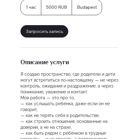
5000
orosz
1 час
1
5000 RUB
Budapest
rubel
ч
а
Запросить запись
Описание услуги
Я создаю пространство, где родители и дети
могут встретиться по-настоящему — не через
контроль, ожидания и раздражение, а через
понимание, уважение и контакт.
Моя работа — это про то,
— как услышать ребёнка, даже если он не
говорит,
— как не терять себя в родительстве,
— как строить отношения, основанные на
доверии, а не на страхе,
— как быть рядом с ребёнком в трудные
моменты — и не спасать, а поддерживать.