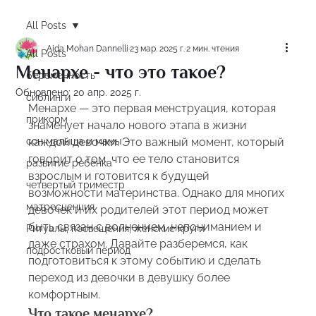
All Posts
Aida Mohan Dannelli
23 мар. 2025 г.
2 мин. чтения
All Posts
Менархе - что это такое?
беременность
Обновлено:
20 апр. 2025 г.
сиблинги
Менархе — это первая менструация, которая 
прикорм
знаменует начало нового этапа в жизни 
сон малыша и мамы
каждой девочки. Это важный момент, который 
говорит о том, что ее тело становится 
развитие ребёнка
взрослым и готовится к будущей 
четвертый триместр
возможности материнства. Однако для многих 
матресценция
девочек и их родителей этот период может 
быть связан с волнением, непониманием и 
Ритуалы, посвещения, женские круги
даже страхом. Давайте разберемся, как 
подростковый период
подготовиться к этому событию и сделать 
переход из девочки в девушку более 
комфортным.
Что такое менархе?